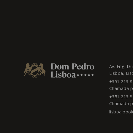
Av. Eng. D
Lisboa,
Lis
+351 213 8
Chamada pa
+351 213 8
Chamada pa
lisboa.book