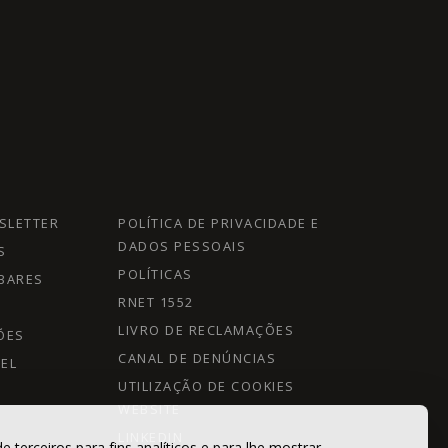
SLETTER
POLÍTICA DE PRIVACIDADE E
DADOS PESSOAIS
S
POLÍTICAS
BARES
RNET 1552
LIVRO DE RECLAMAÇÕES
ÕES
CANAL DE DENÚNCIAS
EL
UTILIZAÇÃO DE COOKIES
WEBSITE
LINKEDIN
e terceiros para fins analíticos e para lhe mostrar