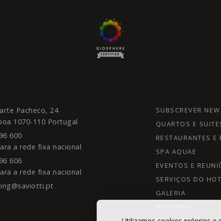
uarte Pacheco, 24
SUBSCREVER NEW
boa
1070-110
Portugal
QUARTOS E SUITE
96 600
RESTAURANTES E 
ra a rede fixa nacional
SPA AQUAE
96 606
EVENTOS E REUNI
ra a rede fixa nacional
SERVIÇOS DO HOT
ing@saviotti.pt
GALERIA
REVIEWS
CONTACTOS
Utilizamos cookies próprios e d